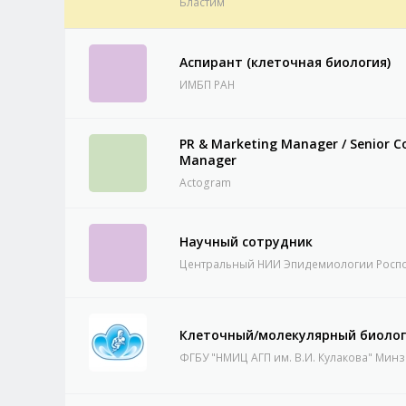
Бластим
Аспирант (клеточная биология)
ИМБП РАН
PR & Marketing Manager / Senior 
Manager
Actogram
Научный сотрудник
Центральный НИИ Эпидемиологии Росп
Клеточный/молекулярный биоло
ФГБУ "НМИЦ АГП им. В.И. Кулакова" Мин