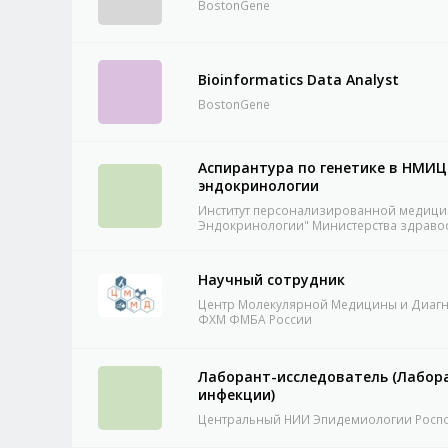
BostonGene
Bioinformatics Data Analyst
BostonGene
Аспирантура по генетике в НМИЦ
эндокринологии
Институт персонализированной медиц
Эндокринологии" Министерства здраво
Научный сотрудник
Центр Молекулярной Медицины и Диаг
ФХМ ФМБА России
Лаборант-исследователь (Лабор
инфекции)
Центральный НИИ Эпидемиологии Росп