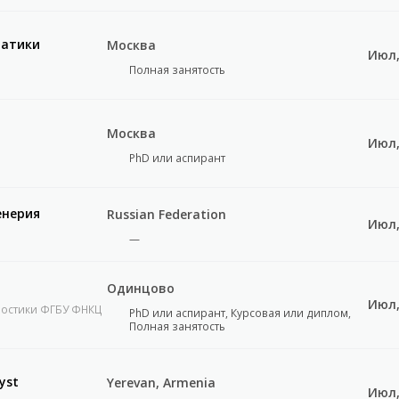
матики
Москва
Июл,
Полная занятость
Москва
Июл,
PhD или аспирант
енерия
Russian Federation
Июл,
—
Одинцово
Июл,
ностики ФГБУ ФНКЦ
PhD или аспирант, Курсовая или диплом,
Полная занятость
yst
Yerevan, Armenia
Июл,