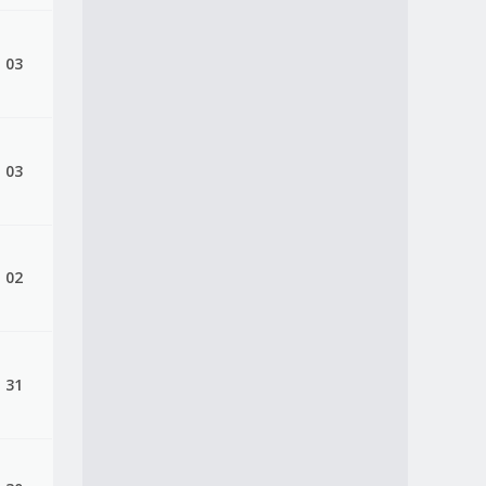
, 03
, 03
, 02
 31