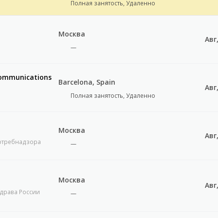
Полная занятость, Удаленно
Москва
Авг
—
Communications
Barcelona, Spain
Авг
Полная занятость, Удаленно
Москва
Авг
отребнадзора
—
г
Москва
Авг
здрава России
—