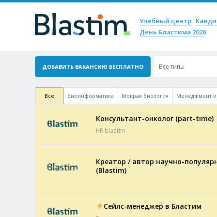
Пропустить содержим
Учебный центр
Канд
Меню
День Бластима 2026
Все типы
ДОБАВИТЬ ВАКАНСИЮ БЕСПЛАТНО
Все
Биоинформатика
Мокрая биология
Менеджмент и
Консультант-онколог (part-time)
HR blastim
Креатор / автор научно-популяр
(Blastim)
Сейлс-менеджер в Бластим