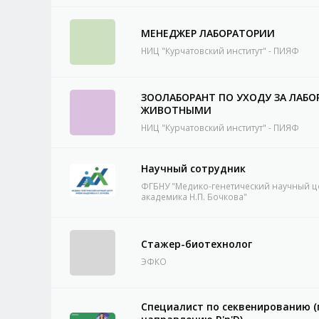
МЕНЕДЖЕР ЛАБОРАТОРИИ
НИЦ "Курчатовский институт" - ПИЯФ
ЗООЛАБОРАНТ ПО УХОДУ ЗА ЛАБ
ЖИВОТНЫМИ
НИЦ "Курчатовский институт" - ПИЯФ
Научный сотрудник
ФГБНУ "Медико-генетический научный ц
академика Н.П. Бочкова"
Стажер-биотехнолог
ЭФКО
Специалист по секвенированию (