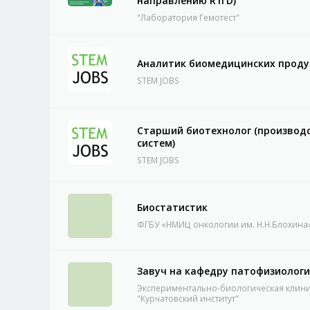
направлению R'n'D)
"Лаборатория Гемотест"
Аналитик биомедицинских проду
STEM JOBS
Старший биотехнолог (производс
систем)
STEM JOBS
Биостатистик
ФГБУ «НМИЦ онкологии им. Н.Н.Блохина
Завуч на кафедру патофизиолог
Экспериментально-биологическая клин
"Курчатовский институт"