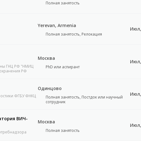
Полная занятость
Yerevan, Armenia
Июл,
Полная занятость, Релокация
Москва
Июл,
ины ГНЦ РФ "НМИЦ
PhD или аспирант
охранения РФ
Одинцово
Июл,
ностики ФГБУ ФНКЦ
Полная занятость, Постдок или научный
сотрудник
атория ВИЧ-
Москва
Июл,
Полная занятость
отребнадзора