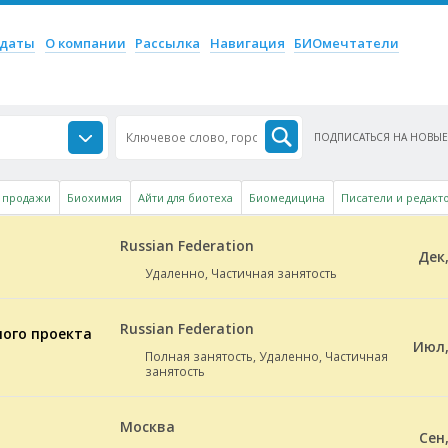
ое
идаты
О компании
Рассылка
Навигация
БИОмечтатели
ПОДПИСАТЬСЯ НА НОВЫЕ
 продажи
Биохимия
Айти для биотеха
Биомедицина
Писатели и редакт
Russian Federation
Дек,
Удаленно, Частичная занятость
Russian Federation
ного проекта
Июл,
Полная занятость, Удаленно, Частичная
занятость
Москва
Сен,